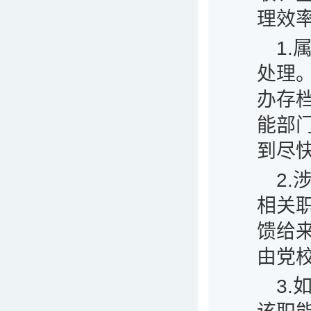
理效
1
处理
办存
能部
到尽
2
相关
馈给
由党
3