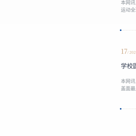
本网讯
运动全
国、伊
语学院
17
/ 20
学校
本网讯
盖面最
与服务
信自强