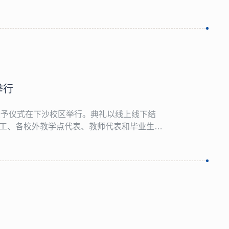
举行
位授予仪式在下沙校区举行。典礼以线上线下结
工、各校外教学点代表、教师代表和毕业生代
院长林凡代表学院向2026届全体继续教育毕业
精彩人生，以终身向学之志拓宽视...