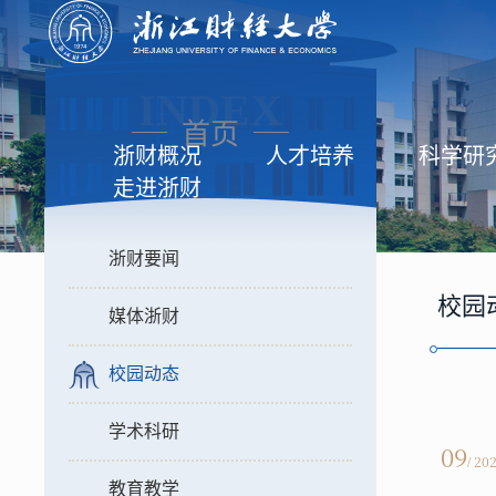
INDEX
首页
浙财概况
人才培养
科学研
走进浙财
浙财要闻
校园
媒体浙财
校园动态
学术科研
09
/ 20
教育教学