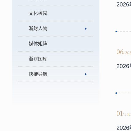
20
文化校园
浙财人物
媒体矩阵
06
/ 20
浙财图库
20
快捷导航
01
/ 20
20