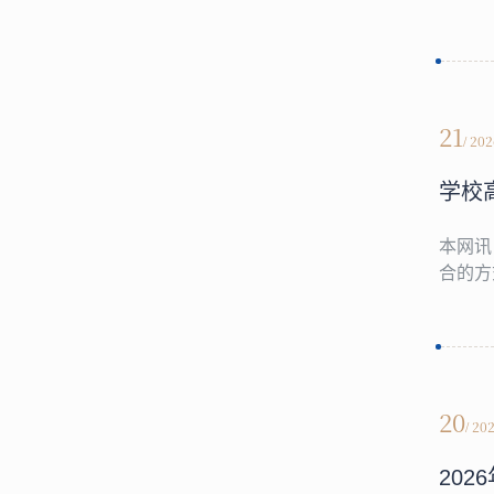
21
/ 20
学校
本网讯
合的方
表参加
生送上
20
/ 20
20