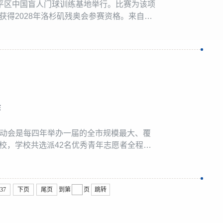
市临平区中国盲人门球训练基地举行。比赛为该项
得2028年洛杉矶残奥会参赛资格。来自中
球观众呈现了精彩纷呈的体育盛宴。我校外国
保障任务。外国语学院精心选拔30名外...
作
该运动会是每四年举办一届的全市规模最大、覆
校，学校共选派42名优秀青年志愿者全程参
各项赛事顺利开展，展现了新时代浙财青年自
，校团委严格按照赛事工作部署，...
37
下页
尾页
到第
页
跳转