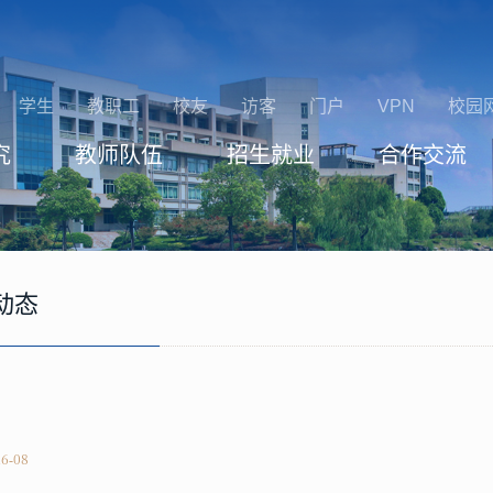
学生
教职工
校友
访客
门户
VPN
校园
究
教师队伍
招生就业
合作交流
动态
26-08