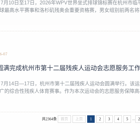
 7月10日至17日，2026年WPV世界坐式排球锦标赛在杭州
球最高水平赛事和洛杉矶残奥会重要资格赛，男女组别前两名将获
朗、美国、巴西、德国等22个国家的32支队伍报名参赛，为全
继6月圆满服务IBSA世界盲人门球锦标赛后，再次承担大赛的核心
26-07
圆满完成杭州市第十二届残疾人运动会志愿服务工
 7月14日—17日，杭州市第十二届残疾人运动会圆满举行。
广的综合性残疾人体育赛事。作为本次运动会的志愿服务保障高
工作，他们以专业的素养、热忱的服务、细致的保障，全程护航
、昂扬向上的良好风貌。为高标准、高质量完成本次志愿服务工作
...
共2364条
首页
上页
1
2
3
4
5
2