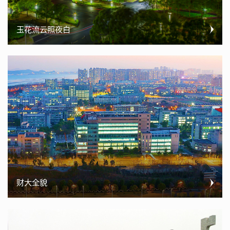
玉花流云照夜白
财大全貌