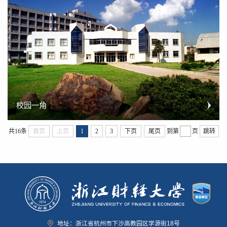
校园一角
共16条
首页
上页
1
2
3
下页
尾页
到第
页
跳转
地址：浙江省杭州市下沙高教园区学源街18号