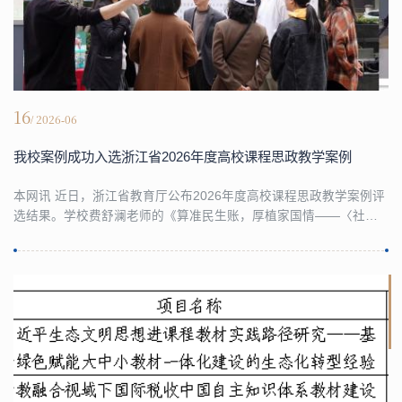
16
/ 2026-06
我校案例成功入选浙江省2026年度高校课程思政教学案例
本网讯 近日，浙江省教育厅公布2026年度高校课程思政教学案例评
选结果。学校费舒澜老师的《算准民生账，厚植家国情——〈社会
保险精算〉‌课程“精算为民”使命担当的培育与实践》成功入选。本案
例以习近平新时代中国特色社会主义经济思想为根本遵循，以“解析
社保制度机理+淬炼社保精算匠心”为主线，通过比较商业保险精算
和社会保险精算的理念差异，融入以人民为中心、共同富裕、健康
中国等课程思政元素，聚焦经世济民、诚信...