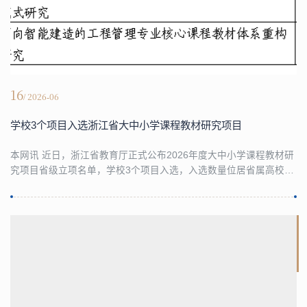
16
/ 2026-06
学校3个项目入选浙江省大中小学课程教材研究项目
本网讯 近日，浙江省教育厅正式公布2026年度大中小学课程教材研
究项目省级立项名单，学校3个项目入选，入选数量位居省属高校前
列。近年来学校高度重视教材工作，始终将教材建设作为落实立德
树人根本任务、深化教育教学改革、推进“新财经战略”落地的重要抓
手，鼓励教师创新教材形态、打造精品教材，保障高质量教材进课
堂进头脑。学校将以本次入选为契机，聚焦教材建设领域重大理论
与现实问题，统筹推进开展基础理论、实践应用...