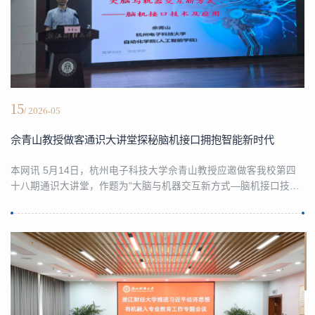
15
/ 2026-05
佘青山教授做客通识大讲堂探秘脑机接口拥抱智能新时代
本网讯 5月14日，杭州电子科技大学佘青山教授应邀做客我校第四
十八期通识大讲堂，作题为“大脑与机器交互新方式—脑机接口技术
与应用”的通识讲座，全校180余名师生到场聆听，共探人工智能前
沿科技。佘青山教授深耕脑机接口、智能人机交互领域，学术造诣
深厚。讲座中，他以严谨生动的讲解，系统梳理脑机接口的基本概
念、发展背景与技术分类，清晰阐释了大脑与机器直接交互的核心
原理，帮助师生搭建完整的技术认知体系。随后，他...