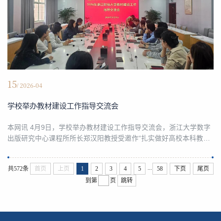
15
/ 2026-04
学校举办教材建设工作指导交流会
本网讯 4月9日，学校举办教材建设工作指导交流会，浙江大学数字
出版研究中心课程所所长郑汉阳教授受邀作“扎实做好高校本科教材
建设与规划申报工作”专题报告。郑汉阳教授结合国家政策导向，围
绕教材建设全流程，系统讲解高校教师教材编写核心价值与必要
...
共572条
首页
上页
1
2
3
4
5
58
下页
尾页
性、教材项目申报要点、如何紧扣学科优势打造差异化特色化精品
到第
页
跳转
教材、教材与课程融合、规划教材评选、教材出版推广应用等关键
内容进行系统讲解，提供了兼具理论性与实操性的专...