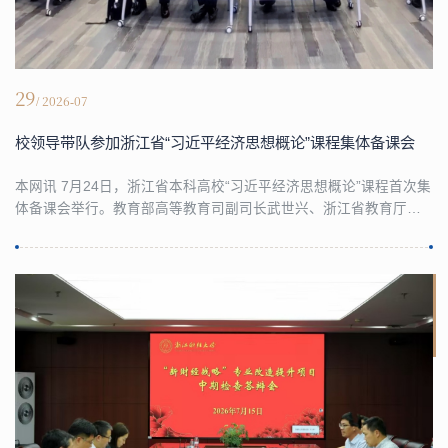
29
/ 2026-07
校领导带队参加浙江省“习近平经济思想概论”课程集体备课会
本网讯 7月24日，浙江省本科高校“习近平经济思想概论”课程首次集
体备课会举行。教育部高等教育司副司长武世兴、浙江省教育厅高
等教育处处长蓝邓骏、副校长、党委委员王正新等出席会议，来自
省内外53所高校的127位教师代表参会。学校教务处、经济学院等相
关部门负责人、课程组教师代表参加会议，马克思主义学院邢雁欣
副教授应邀作说课交流。本次备课会旨在贯彻落实教育部关于推进
习近平经济思想有机融入专业教育的部署，是全省...