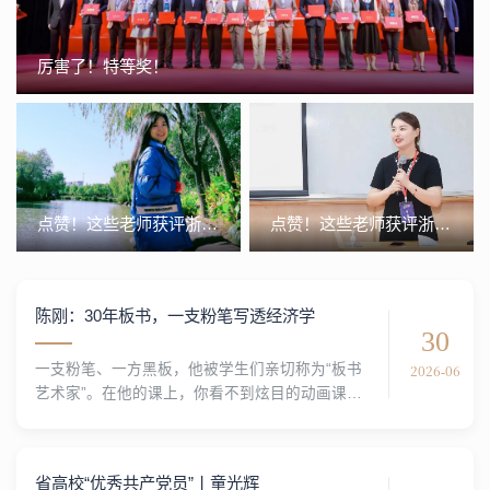
厉害了！特等奖！
点赞！这些老师获评浙江财经大学第二届教学优秀奖
点赞！这些老师获评浙江财经大学第二届教学新秀奖
陈刚：30年板书，一支粉笔写透经济学
30
2026-06
一支粉笔、一方黑板，他被学生们亲切称为“板书
艺术家”。在他的课上，你看不到炫目的动画课
件、听不到照本宣科的理论复述，而是粉笔在黑
板上沙沙作响，将经济学逻辑抽丝剥茧、娓娓道
来，他是浙江财经大学经济学院教师，陈刚。三
省高校“优秀共产党员”丨童光辉
十年如一日，把逻辑“画”在黑板上，把学生放在心