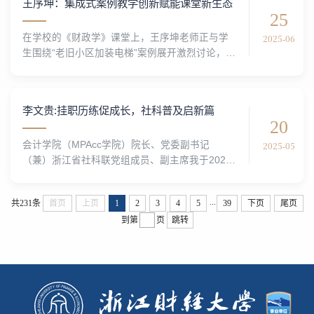
王序坤：集成式案例教学创新赋能课堂新生态
排忧解难，是师生和家长信赖的“知心益友”“救急
25
队长”；他勇担廉洁文化建设使命，推动构建闭环
2025-06
在学校的《财政学》课堂上，王序坤老师正与学
培养体系，打造财会人终身受益的“廉商”品质。他
生围绕“老旧小区加装电梯”案例展开激烈讨论，
将党务工作化为有温度、接地气的...
PPT上展示着居民意见数据、政府补贴方案和成
本分摊模型，学生们分组探讨着政策落地的现实
路径。这生动的一幕，源于王序坤创新实践的“集
李文贵:挂职历练促成长，社科普及启新篇
成式案例教学”模式。他以一部电梯为线，串起财
20
政学知识体系，破解了传统教学案例“碎片化”难
2025-05
会计学院（MPAcc学院）院长、党委副书记
题，让抽象的财政学原理在现实土壤中生根发
（兼）浙江省社科联党组成员、副主席我于2024
芽，深受学生喜爱。王序坤始终秉持“财政学理论
年6月到浙江省社科联挂职，担任党组成员、副主
扎根中国大地...
席。分管社科普及处，主要负责哲学社会科学宣
...
共231条
首页
上页
1
2
3
4
5
39
下页
尾页
传普及工作，协助负责哲学社会科学人才工作。
到第
页
跳转
挂职以来的重点工作是创新谋划基层特色人文空
间建设、系统推进社科普及人才队伍建设以及深
入实施之江青年社科学者行动计划。这段挂职经
历不仅让我收获了更丰富的行政管理经验，更深
化了我对社科事业发展的...