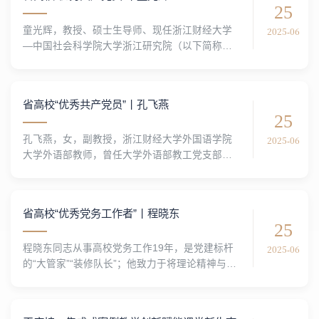
25
坎里。陈刚以扎实学识立讲台、以赤诚初心育桃
2025-06
童光辉，教授、硕士生导师、现任浙江财经大学
李，在日复一日的课堂坚守中，诠释着浙财教师
—中国社会科学院大学浙江研究院（以下简称浙
价值观的深刻内涵。“板书一笔一画，能够充分展
研院）执行院长。他是浙研院第三党支部书记，
现思维过程...
所在支部入选浙江省高校党建工作样板支部，支
部学生入选浙江省高校研究生党员标兵，获评校
省高校“优秀共产党员”丨孔飞燕
最受师生喜爱书记提名奖；他是一名共产党员，
25
他用十四载如一日的坚守与奉献，成为照亮浙财
2025-06
孔飞燕，女，副教授，浙江财经大学外国语学院
学子前行的那一窗“光辉”，在新时代高等教育战线
大学外语部教师，曾任大学外语部教工党支部书
树起党员先锋旗帜。他是国家级课程思政名师，
记，现为校廉情观察员，学院纪委委员，省教育
以信仰“红心”...
系统“巾帼文明岗”副岗长，校“金师金生”理论宣讲
团宣讲员。一、守正创新，勇当“党建+课程思政”
省高校“优秀党务工作者”丨程晓东
改革先锋她奋战教学一线20载，长期执教《大学
25
英语读写》《大学英语技能听》《高级英语阅
2025-06
程晓东同志从事高校党务工作19年，是党建标杆
读》等大学英语核心课程，作为骨干成员推动学
的“大管家”“装修队长”；他致力于将理论精神与高
院获批全国首批大学英语教学改革示范点。她是
校实际相结合，生动诠释了思想引领的“亲和力”
校课程思政优...
“生活化”；他长期带领学生认识自己、探索世界，
做“浙财金生”的“引路人”“守望者”；他坚持为师生