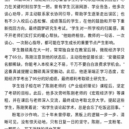
力在关键时刻拉学生一把。曾有学生沉溺网游、学业告急，他多次
谈心劝导，并主动联系家长协同引导，帮助学生逐渐走出误区；也
有不少入校后心态松懈、成绩落后的学生，在他的鼓励和开导下重
新找回方向，最终圆梦研究生考试。“学生对一所学校的归属感，离
不开老师们实打实的暖心帮扶。”他始终相信，教师的一句话、一次
谈心、一次耐心指导，都可能在学生成长的重要节点产生影响。
学生魏硕禹在大一时，常常独自坐在教室后排，微观经济学只
考了65分。陈刚注意到他的状态后，主动找他促膝长谈：“安徽招录
名额稀缺，你能考入本校来之不易，千万不要白白浪费求学机会。”
这番真诚提醒让魏硕禹深受触动。此后，他逐渐端正学习态度，宏
观经济学考出了95分的好成绩，最终顺利考取硕士研究生。
学生钱子桓在听了陈刚老师的《产业组织理论》课程后，坚定
了考研的目标。此后，他多次旁听陈刚老师的《宏观经济学》等课
程，并在课后与老师深入交流，最终成功考取北京大学。提起这些
学生，陈刚笑着说：“和学生谈论起学术，总是会忘了吃饭这回事。”
粉笔沙沙作响，三十年未曾停歇，黑板上的逻辑一步一步、清
晰可见，没有惊天动地，只有日复一日的坚守。陈刚，一支粉笔、