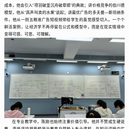
成本，他会引入“项羽破釜沉舟破章邯”的典故；讲价格竞争的伯川德
模型，他从“高声叫卖的水果”说起；讲最优广告的多夫曼—斯坦纳条
件，他从一则五粮液广告短视频带给学生的直觉感受切入。一个个
鲜活案例，让经济学不再停留在公式和模型中，而是在现实情境中
变得可感、可思、可理解。
在专业教学中，陈刚也始终注重价值引导。他并不赞成生硬说
教，而是坚持把思想政治教育自然融入专业课程，在知识讲授中实