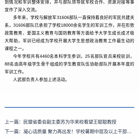
到情况和军训整体安排，并与部队领导就军校合作、资源对接等事
宜作了深入交流。
多年来，学校与解放军31606部队一直保持着良好的军民共建关
系，31606部队已承担了学校18000余名学生的军训工作，并在形势
政策教育、爱国主义教育与国防教育等方面给予大学生成长成才极
大帮助，军训已经成为学校开展大学生思想政治教育工作最生动的
课程之一。
今年学校共有4460名本科学生参训，25名部队官兵来校驻训，
88名由高年级学生骨干组成的学生教官队伍协助部队开展本年度的
军训工作。
人武部负责人参加上述活动。
上一篇：
民盟省委会副主委苏为华来校看望王聪聪教授
下一篇：
凝心话质量 聚力再出发！学校暑期中层及以上干部理论学习会召开