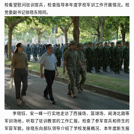
校看望慰问驻训官兵，检查指导本年度学校军训工作开展情况。校
党委副书记徐晓东陪同。
李晓钰、安一峰一行实地走访了西操场、篮球场、闻涛北路等
军训场地，听取了驻训教官的工作汇报，检查了参军官兵和师生的
军容军貌。徐晓东向部队领导介绍了学校发展概况、本年度新生报