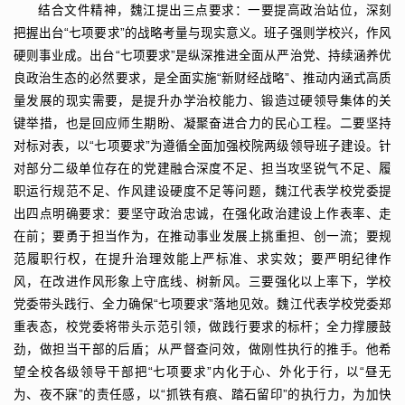
结合文件精神，魏江提出三点要求：
一要提高政治站位，深刻
把握出台“七项要求”的战略考量与现实意义。班子强则学校兴，作风
硬则事业成。出台“七项要求”是纵深推进全面从严治党、持续涵养优
良政治生态的必然要求，是全面实施“新财经战略”、推动内涵式高质
量发展的现实需要，是提升办学治校能力、锻造过硬领导集体的关
键举措，也是回应师生期盼、凝聚奋进合力的民心工程。
二要坚持
对标对表，以“七项要求”为遵循全面加强校院两级领导班子建设。针
对部分二级单位存在的党建融合深度不足、担当攻坚锐气不足、履
职运行规范不足、作风建设硬度不足等问题，魏江代表学校党委提
出四点明确要求：要坚守政治忠诚，在强化政治建设上作表率、走
在前；要勇于担当作为，在推动事业发展上挑重担、创一流；要规
范履职行权，在提升治理效能上严标准、求实效；要严明纪律作
风，在改进作风形象上守底线、树新风。
三要强化以上率下，学校
党委带头践行、全力确保“七项要求”落地见效。魏江代表学校党委郑
重表态，校党委将带头示范引领，做践行要求的标杆；全力撑腰鼓
劲，做担当干部的后盾；从严督查问效，做刚性执行的推手。他希
望全校各级领导干部把“七项要求”内化于心、外化于行，以“昼无
为、夜不寐”的责任感，以“抓铁有痕、踏石留印”的执行力，为加快