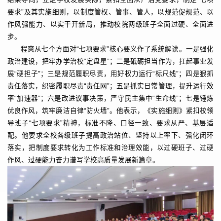
要求”及其实施细则，以制度管权、管事、管人，以规范促规范、以
作风强能力、以实干开新局，推动校院两级班子全面过硬、全面进
步。
程爽从七个方面对“七项要求”核心要义作了系统解读。一是强化
政治建设，把牢办学治校“定盘星”；二是砥砺担当作为，扛起事业发
展“硬担子”；三是规范履职尽责，用好权力运行“标尺线”；四是狠抓
责任落实，织密履职尽责“责任网”；五是抓实日常管理，提升运行效
率“加速器”；六是改进议事决策，严守民主集中“生命线”；七是锤炼
优良作风，筑牢廉洁自律“防火墙”。他表示，《实施细则》紧扣校领
导班子“七项要求”精神，标准不降、口径一致、要求从严、基层适
配。他要求全校各级班子提高政治站位、坚持以上率下、强化闭环
落实，把制度要求转化为工作标准和治理效能，以过硬班子、过硬
作风、过硬能力奋力谱写学校高质量发展新篇章。