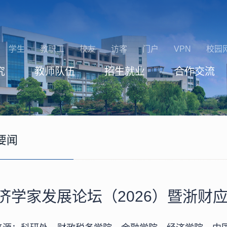
学生
教职工
校友
访客
门户
VPN
校园
究
教师队伍
招生就业
合作交流
要闻
济学家发展论坛（2026）暨浙财