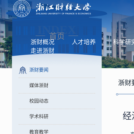
INDEX
首页
浙财概况
人才培养
科学研
走进浙财
浙财要闻
浙财
媒体浙财
校园动态
经
学术科研
教育教学