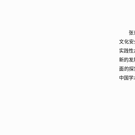
张
文化安
实践性
新的发
面的探
中国学