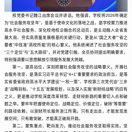
校党委书记魏江出席会议并讲话。他强调，学校将2026年确定
为“社会服务攻坚年”，是基于使命文化的落地之战，是学校聚力推进
高水平社会服务、深化校地校企融合的总动员，是主动融入全省发
展大局、夯实高质量发展根基的关键行动，更是从“国之大者”“省之
要者”中找准“高校所能”的核心要义。他系统阐述了社会服务攻坚的
“三个定位”与“五大路径”，并对党建引融、全员协同提出明确要求，
特别强调要以思想解放引领服务发展大跨越。
第一，提高站位，深刻把握社会服务攻坚的战略要义。开展社
会服务攻坚，是落实习近平总书记“4+1”重要要求的政治担当，是落
实省委省政府高水平大学建设“一校一策”、学校第三次党代会“三步
走”战略目标、“十五五”发展规划，以及深入实施“新财经战略”的应有
之义，更是推动学校深度改革转型、走财经新路的重要切入点和破
题之举。要牢牢把握使命定位、战略定位、价值定位，破除“等靠要”
的路径依赖，以浙财所长服务浙江所需。只有走出去，才能发现发
展空间；只有敢突破，才能真正破局开路。
第二，聚焦重点、靶向发力，推动社会服务攻坚取得实效。坚