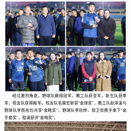
经过激烈角逐，野球队摘得冠军，教工队获亚军，新生队获季
军，校友队获得殿军。校友队毛展宏斩获“金球奖”，教工队赵泽溪与
野球队李雨彤均共享“金靴奖”，野球队李欣烨、郑卫哲携手拿下“金
手套奖”，程涵获评“金哨奖”。