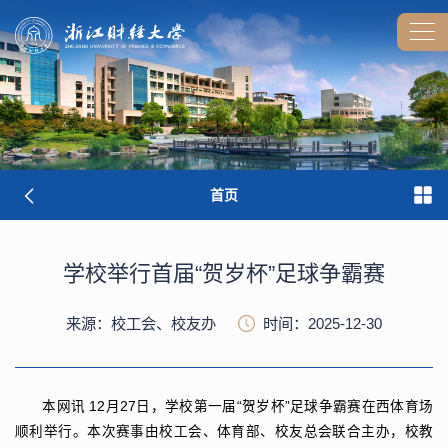
首页
学校举行首届“贺岁杯”足球争霸赛
来源：校工会、校友办
时间：2025-12-30
本网讯
12月27日，学校第一届“贺岁杯”足球争霸赛在西体育场
顺利举行。本次赛事由校工会、体育部、校友总会联合主办，校教