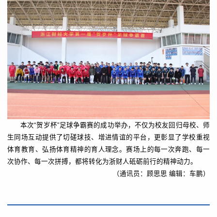
本次“贺岁杯”足球争霸赛的成功举办，不仅为校友回归母校、师
生同场互动提供了切磋球技、增进情谊的平台，更彰显了学校重视
体育教育、弘扬体育精神的育人理念。赛场上的每一次奔跑、每一
次协作、每一次拼搏，都将转化为浙财人砥砺前行的精神动力。
（通讯员：顾思思 编辑：车鹏）