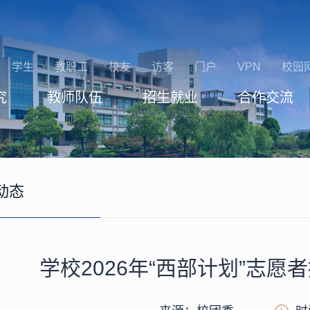
学生
教职工
校友
访客
门户
VPN
校园
究
教师队伍
招生就业
合作交流
动态
学校2026年“西部计划”志