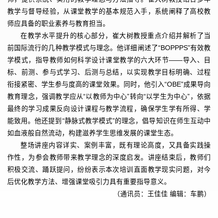
教学与督导经验，从课堂教学的基本规范入手，系统阐释了高校教
师应具备的职业素养与教育担当。
在教学水平提升的核心部分，崔大树教授重点介绍并解析了当
前国际流行的几种教学模式与理念。他详细阐述了“BOPPPS”有效教
学模式，指导教师如何科学设计课堂教学的六大环节——导入、目
标、前测、参与式学习、后测与总结，以实现教学目标明确、过程
衔接紧密、学生参与度高的课堂效果。同时，他引入“OBE”成果导向
教育理念，强调教学应从“以教师为中心”转向“以学生为中心”，依据
最终的学习成果反向设计课程与教学流程，确保学生学有所得、学
能致用。他还提到“静脉式教学模式”的理念，倡导知识在师生互动中
如血液般自然流动，构建滋养学生思维发展的课堂生态。
整场讲座内容详实、案例丰富，既有理论高度，又具备实践操
作性，为参会教师带来教学理念的深度启发。讲座结束后，教师们
积极交流、踊跃提问，纷纷表示本次培训直面教学现实问题，对今
后优化教学方法、增强课堂吸引力具有重要指导意义。
（通讯员：王佳佳 编辑：车鹏）