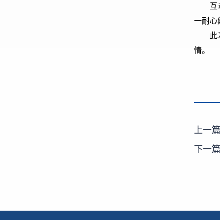
互
一耐心
此
情。
上一
下一