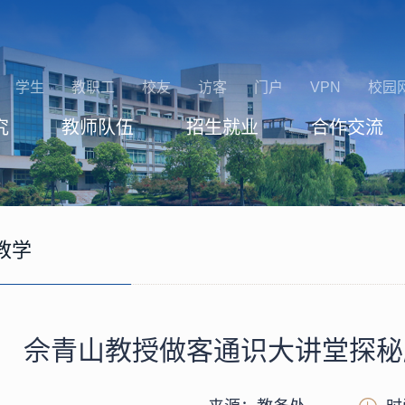
学生
教职工
校友
访客
门户
VPN
校园
究
教师队伍
招生就业
合作交流
教学
佘青山教授做客通识大讲堂探秘