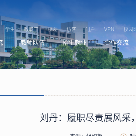
学生
教职工
校友
访客
门户
VPN
校园
究
教师队伍
招生就业
合作交流
刘丹：履职尽责展风采