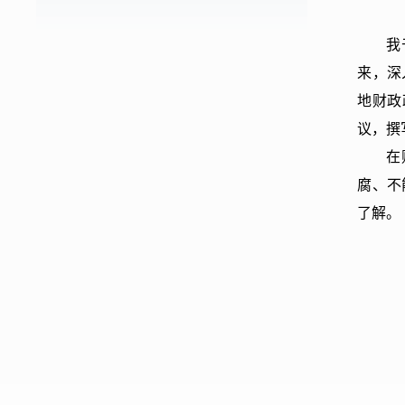
我
来，深
地财政
议，撰
在
腐、不
了解。