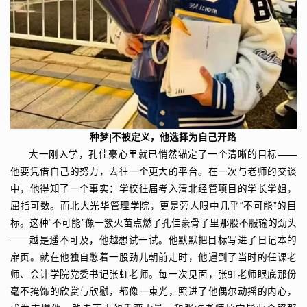
种梦|不被定义，他选择为自己开路
大一刚入学，孔佳豪心里就已悄然锚定了一个清晰的目标——
他要凭借自己的努力，去往一个更大的平台。在一次与老师的交谈
中，他得知了一个事实：学校往届考入清北经管项目的学长学姐，
屈指可数。而北大光华管理学院，更是旁人眼中几乎“不可能”的目
标。这种“不可能”像一簇火苗点燃了孔佳豪骨子里那股不服输的劲头
——越是遥不可及，他越想试一试。他默默把目标写进了日记本的
扉页。就在他独自憋着一股劲儿朝前走时，他遇到了当时的任课老
师、会计学院党委书记张虹老师。每一次见面，张虹老师眼底那份
毫不掩饰的欣赏与欣慰，都像一束光，照进了他偶尔动摇的内心，