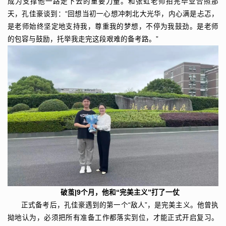
成为支撑他一路走下去的重要力量。和张虹老师拍完毕业合照那
天，孔佳豪谈到：“回想当初一心想冲刺北大光华，内心满是忐忑，
是老师始终坚定地支持我，尊重我的梦想，不停为我鼓劲。是老师
的包容与鼓励，托举我走完这段艰难的备考路。”
破茧|9个月，他和“完美主义”打了一仗
正式备考后，孔佳豪遇到的第一个“敌人”，是完美主义。他曾执
拗地认为，必须把所有准备工作都落实到位，才能正式开启复习。