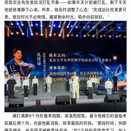
但现实总有突发状况打乱节奏——如果半天计划被打乱，剩下半天
他就很难静下心来。所幸，他及时调整了心态：“完成远比完美更可
贵。既往时光不必惋惜，握紧剩余时光，稳步向前就好。 ”
满打满算9个月的备考周期，紧凑而短暂。最令他难忘的是临考
前最后两个月，也是他最消极、效率最低的阶段。“那段时间，你即
便不想走，也不得不被推着往前走。”前7个月的高强度学习，加上