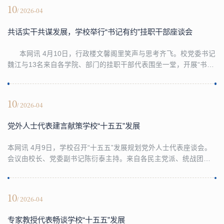
题。浙江财经大学党委书记魏江，中国人民大学党委常委、副校长
10
/ 2026-04
冯仕政，中国社会学会会长、中国社会科学院学部委员张翼在开幕
式上致辞。论坛开幕式由浙江财经大学副校长李占荣...
共话实干共谋发展，学校举行“书记有约”挂职干部座谈会
本网讯 4月10日，行政楼文馨阁里笑声与思考齐飞。校党委书记
魏江与13名来自各学院、部门的挂职干部代表围坐一堂，开展“书记
有约”挂职干部座谈会，听取实践汇报，共话使命担当。这场对话，
既是对挂职工作的深度复盘，更是对社会服务攻坚年战略的再动
员、再部署。座谈会由校党委副书记程爽主持。从教育部到国自科
10
/ 2026-04
基金委，从新疆财政厅到龙泉查田镇……挂职干部们带着一身风尘
与满腹收获，回到浙财校园。一个个日夜，被他...
党外人士代表建言献策学校“十五五”发展
本网讯 4月9日，学校召开“十五五”发展规划党外人士代表座谈会。
会议由校长、党委副书记陈衍泰主持。来自各民主党派、统战团体
的9位代表以及相关部门负责人参加会议。陈衍泰感谢各民主党派、
统战团体长期以来对学校事业发展的关心与支持。他表示，代表们
提出的意见建议富有建设性，充分体现了民主党派和统战团体讲政
10
/ 2026-04
治、心系学校发展的责任担当，也展现了心系国家发展、服务地方
经济的家国情怀，学校将逐一梳理研究、充分吸收...
专家教授代表畅谈学校“十五五”发展