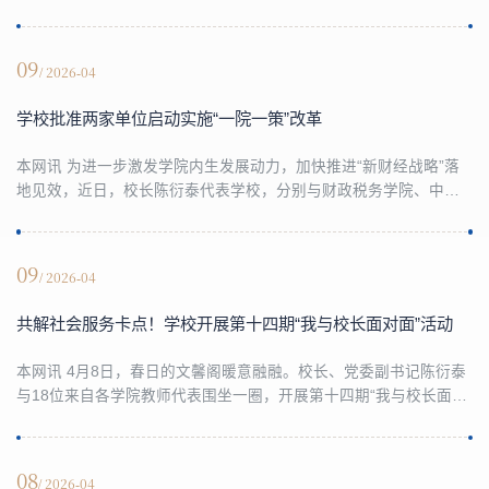
访客人。陈衍泰代表学校对马于惠一行的到来表示热烈欢迎，对钱
塘区委、区政府长期以来给予学校建设发展的关心与支持表示衷心
感谢。他表示，学校扎根属地办学，以经济管理类学科为核心优
09
/ 2026-04
势，持续强化学科体系、科研实力与高层次人才培养能力，在区域
发展、产业服务、政策研究、金融创新等方面形成鲜明特...
学校批准两家单位启动实施“一院一策”改革
本网讯 为进一步激发学院内生发展动力，加快推进“新财经战略”落
地见效，近日，校长陈衍泰代表学校，分别与财政税务学院、中国
政府监管研究院共同签署了《浙江财经大学财政税务学院“一院一策”
改革协议》《浙江财经大学中国政府监管研究院“一院一策”改革协
议》，学校“一院一策”改革工作取得新进展。财政税务学院、中国政
09
/ 2026-04
府监管研究院立足学院实际，依托学科与科研优势，紧密围绕国家
重大战略需求、自主知识体系构建，提出...
共解社会服务卡点！学校开展第十四期“我与校长面对面”活动
本网讯 4月8日，春日的文馨阁暖意融融。校长、党委副书记陈衍泰
与18位来自各学院教师代表围坐一圈，开展第十四期“我与校长面对
面”活动。与会人员用具体案例和真实困惑，拆解社会服务中的现实
挑战。活动由副校长李占荣主持。座谈会上，多位教师不约而同地
提出：社会服务不是教学的“干扰项”，而是“助推器”。有的教师带学
08
/ 2026-04