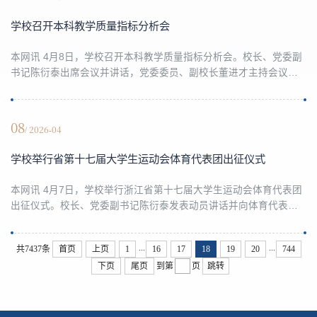
生做课题，学生从“小白”变主力，综合素养全面提升；有的教师走出
去调研，课堂案例成了自己“跑”出来...
学校召开本科教学质量指标分析会
本网讯 4月8日，学校召开本科教学质量指标分析会。校长、党委副
书记陈衍泰出席会议并讲话，党委委员、副校长董进才主持会议。
陈衍泰就提升本科教学质量发展提出四点要求：一是注重数据积
累，强化分析赋能。全体参会人员要读懂深析数据，以数据为抓手
挖掘短板、明确方向，精准调配精力、资金、资源，让数据成为本
08
/ 2026-04
科教学质量提升的“导航仪”，以数据积累夯实培养根基、破解发展难
题。二是明晰研判目的，补齐发展短板。全校要在党...
学校举行省第十七届大学生运动会体育代表团出征仪式
本网讯 4月7日，学校举行浙江省第十七届大学生运动会体育代表团
出征仪式。校长、党委副书记陈衍泰发表动员讲话并向体育代表团
授旗，党委委员、副校长董进才致辞。陈衍泰指出，体育是立德树
人的重要载体，是“五育并举”的关键一环。学校持续推进体育教学改
...
...
共7437条
首页
上页
1
16
17
18
19
20
744
革，打造浙财“人人会游泳”等特色品牌，广泛开展群众性体育活动，
下页
尾页
到第
页
跳转
育人成效显著提升，在各级各类赛事中屡创佳绩，充分彰显了浙财
人“野蛮体魄、文明精神”的价值追求，也体...