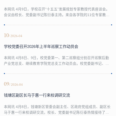
本网讯 4月9日，学校召开“十五五”发展规划专家教授代表座谈会。
会议由校长、党委副书记陈衍泰主持。来自各学院的11位专家教授
代表以及相关部门负责人参加会议。陈衍泰表示，代表们的发言各
具特色、内容实在，既有宏观前瞻的战略思考，也有立足岗位的务
实建议，并对代表们关心学校发展、积极建言献策表示感谢。他强
10
/ 2026-04
调，学校发展必须突出高水平应用建设，围绕国家所需、浙江所
需、企业所需，进一步加强学科交叉融合，夯实学科基...
学校党委召开2026年上半年巡察工作动员会
本网讯 4月8日、9日，校党委第一、第二巡察组分别召开巡察后勤
产业党总支、继续教育学院党总支工作动员会。校党委副书记、党
委巡察工作领导小组副组长程爽出席会议并讲话。党委委员、副校
长、第二巡察组组长何贤杰，党委委员、组织部部长、第一巡察组
组长申屠莉通报开展巡察工作具体安排。程爽指出，学校党委高度
09
/ 2026-04
重视巡察工作，坚持高位统筹、强基固本，通过由党委领导班子成
员担任巡察组组长、强化巡察业务培训等举措，建强巡...
钱塘区副区长马于惠一行来校调研交流
本网讯 4月8日，钱塘新区管委会副主任、区政府党组成员、副区长
马于惠一行来校调研交流，校长、党委副书记陈衍泰热情接待了来