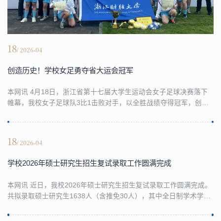
18
/ 2026-04
创造历史！学校女足勇夺省大运会冠军
本网讯 4月18日，浙江省第十七届大学生运动会女子足球决赛落下
帷幕，我校女子足球队3比1击败对手，以全胜战绩夺得冠军，创下
我校女子足球项目在省大运会历史上的最佳成绩。作为省内规格最
高、规模最大的综合性大学生体育赛事，本届省大运会女足比赛汇
聚全省多所高校顶尖队伍。我校女足姑娘们团结一心，不畏强手，
18
/ 2026-04
凭借精湛的球技、默契的协作和顽强的斗志，一路过关斩将，成功
问鼎冠军宝座，为学校赢得了荣誉。作为学校首支征战...
学校2026年硕士研究生招生复试录取工作圆满完成
本网讯 近日，我校2026年硕士研究生招生复试录取工作圆满完成。
共拟录取硕士研究生1638人（含推免30人），其中全日制学术学位
硕士研究生512人，全日制专业学位硕士研究生845人，非全日制硕
士研究生281人，“退役大学生士兵专项计划”录取25人。学校高度重