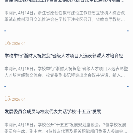
本网讯 4月14日，浙江省原创性教材建设工作暨省立德树人综合改
革试点教材项目交流推进会在学校下沙校区召开。省教育厅教材处
处长徐漾、宣教统战处副处长韩志言以及学校党委委员，副校长董
进才出席会议并讲话。来自浙江大学、浙江工业大学、中国美术学
院、浙江师范大学、浙江工商大学等全省12所高校的教务处负责
16
/ 2026-04
人、教材建设专家代表参加会议。徐漾强调，要深刻把握教材建设
的政治属性与育人属性，切实强化顶层设计与系统谋划，...
学校举行“浙财大祝贺您”省级人才项目入选表彰暨人才培育经验交流会
本网讯 4月15日，学校举行“浙财大祝贺您”省级人才项目入选表彰暨
人才培育经验交流会。校党委副书记程爽出席会议并讲话，新入选
省级人才代表，相关职能部门及学院负责人参加会议。程爽指出，
高层次人才是学校事业发展的核心战略资源与关键支撑力量，是学
校纵深推进“新财经战略”、加快建设高水平大学的基本保障。围绕人
15
/ 2026-04
才工作，他提出三点要求：一是高层次人才要聚力协同攻关，强化
科研创新引领力。要持续深耕学术前沿，主动...
发展委员会成员与校友代表共话学校“十五五”发展
本网讯 4月15日，学校召开“十五五”发展规划座谈会。7位学校发展
委员会主席、副主席，4位校友代表及相关职能部门负责人参加会