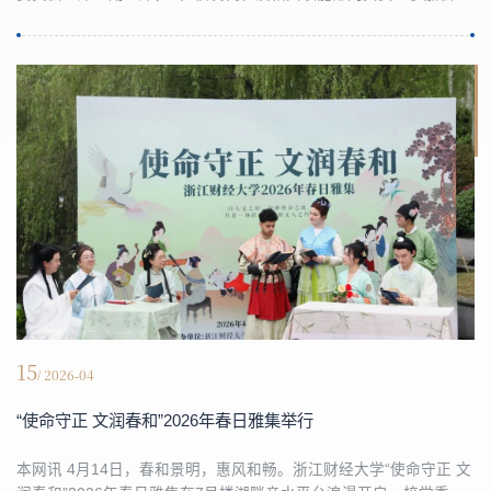
议。会议由校长、党委副书记陈衍泰主持。陈衍泰代表学校，向长
期以来为学校建设倾注心血的老领导和始终情系母校发展的广大校
友致以诚挚感谢。他指出，当前学校正处于从快速发展迈向高质量
发展的战略转型期，虽然在改革发展进程中取得显著成效，但仍面
临高层次人才储备不足、产教融合深度不够、服务浙...
15
/ 2026-04
“使命守正 文润春和”2026年春日雅集举行
本网讯 4月14日，春和景明，惠风和畅。浙江财经大学“使命守正 文