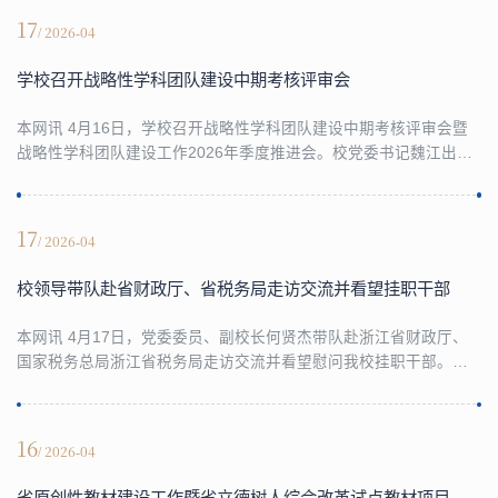
视硕士研究生招生复试录取工作，严格落实教育部和省教育考试院
17
/ 2026-04
统一部署，成立由校领导牵头的研究生招生委员会，各学院组建研
究生招生工作小组，全面负责复试工作；校长、党...
学校召开战略性学科团队建设中期考核评审会
本网讯 4月16日，学校召开战略性学科团队建设中期考核评审会暨
战略性学科团队建设工作2026年季度推进会。校党委书记魏江出席
会议并讲话。校长、党委副书记陈衍泰，党委委员、副校长何贤杰
出席会议。国内知名专家南京大学杨忠教授、浙江大学潘士远教
授、浙江大学方红生教授、复旦大学寇宗来教授、北京师范大学王
17
/ 2026-04
亚菲教授应邀担任评审专家。各战略性学科团队带头人及成员代
表，相关职能部门主要负责人参加会议。会议由陈衍泰主持...
校领导带队赴省财政厅、省税务局走访交流并看望挂职干部
本网讯 4月17日，党委委员、副校长何贤杰带队赴浙江省财政厅、
国家税务总局浙江省税务局走访交流并看望慰问我校挂职干部。省
财政厅党组成员、副厅长倪学军，省税务局党委委员、副局长陈伟
军，省税务局党委委员、总会计师杭强出席交流座谈会。何贤杰介
绍了学校实施“新财经战略”以来的发展成效及“社会服务攻坚年”推进
16
/ 2026-04
情况，对省财政厅、省税务局长期以来给予学校事业发展的关心、
支持与帮助表示衷心感谢。学校将紧扣“三个一...
省原创性教材建设工作暨省立德树人综合改革试点教材项目交流推进会在我校召开