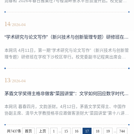
润春和”2026年春日雅集在7号楼湖畔亲水平台浪漫开启。校党委书
记魏江，校长、党委副书记陈衍泰，清华大学人文学院院长刘石、
校兼职教授，浙江大学求是学者、国家级领军人才徐永明，相关职
能部门负责人、各学院副书记、校友及师生代表齐聚现场，共赴一
14
/ 2026-04
场以使命为魂、以文化为韵的春日之约。雅集伊始，一场别开生面
的师生联诗《咏浙财精神》将现场氛围推向高潮。...
“学术研究与论文写作”（新兴技术与创新管理专题）研修班在我校举行
本网讯 4月11日，第一期“学术研究与论文写作”（新兴技术与创新管
理专题）研修班在学校下沙校区举行。校党委副书记程爽出席会议
并致辞。本次研修班由《管理世界》经济研究院与我校管理学院联
合举办，国内管理学、经济学领域多位知名专家学者，围绕新兴技
术与创新管理等前沿议题，深入探讨创新驱动发展战略，推动科技
13
/ 2026-04
创新和产业创新深度融合。程爽在致辞中指出，学校自建校以来，
始终与浙江改革开放同频共振，紧扣时代需求办学...
茅盾文学奖得主格非做客“菜园讲堂”：文学如何回应数字时代的“新经验”挑战？
本网讯 暮春四月，文韵浙财。4月12日，茅盾文学奖得主、中国作
协副主席、清华大学教授格非应邀做客浙财大“菜园讲堂”第十八讲暨
“作家进校园”活动。以“文学与新经验”主题，格非教授凭借宏阔视野
与深刻洞见，引领师生穿梭于古今文理的纵深之中，共飨一场饱含
...
...
共7437条
首页
上页
1
15
16
17
18
19
744
人文情怀的思想盛宴。现场座无虚席，交流氛围炽热，思维火花频