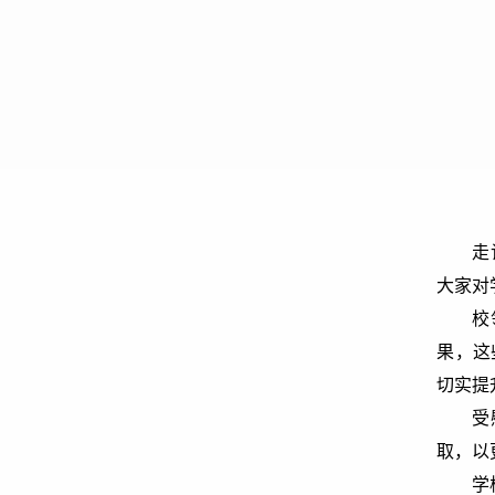
走
大家对
校
果，这
切实提
受
取，以
学