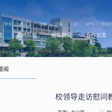
学生
教职工
校友
访客
门户
VPN
校园
究
教师队伍
招生就业
合作交流
要闻
校领导走访慰问