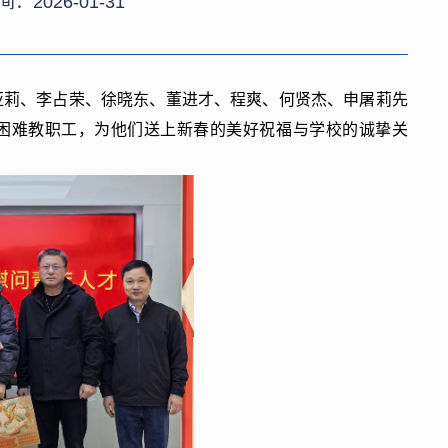
间：2026-01-31
亚莉、李占荣、徐晓东、董进才、程爽、何贤杰、申屠莉先
困难教职工，为他们送上新春的美好祝福与学校的诚挚关