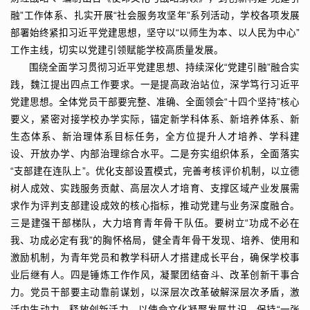
融”工作体系、扎实开展“社会服务攻坚年”系列活动，学校各项发展
部署始终紧扣习近平党建思想，坚守以“以师生为本、以人民为中心”
工作主线，切实以党建引领赋能学校高质量发展。
围绕全面学习贯彻习近平党建思想、持续深化“党建引融”融合实
践，魏江提出四点工作要求。一是提高政治站位，深学笃行习近平
党建思想。全体党员干部要完整、准确、全面领会“十四个坚持”核心
要义，紧密对接学校办学实际，锚定新学科体系、新培养体系、新
生态体系、新治理体系目标任务，全方位提升人才培养、学科建
设、开放办学、内部治理综合水平。二是夯实组织体系，全面落实
“支部建在连队上”。优化支部设置模式，完善考核评价机制，以立德
树人成效、实践服务贡献、高层次人才培育、支撑区域产业发展需
求作为评判支部建设成效的核心指标，推动党建与业务深度融合。
三是建强干部梯队，大力培育青年骨干队伍。要树立“功成不必在
我、功成必定有我”的胸怀格局，健全青年骨干发现、培养、使用和
激励机制，为青年党员和教学科研人才搭建成长平台，确保学校事
业后继有人。四是锤炼工作作风，凝聚团结奋斗、改革创新干事合
力。党员干部要主动靠前谋划，以深层次改革破解深层次矛盾，激
活内生动力、释放创新活力，以使命文化凝聚发展共识，保持“一张