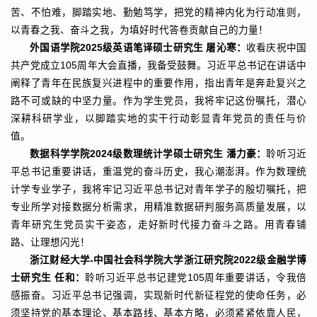
苦、不怕难，脚踏实地、勤勉笃学，把党的精神内化为行动准则，
以青春之我、奋斗之我，为填好时代答卷贡献自己的力量！
外国语学院2025级英语笔译硕士研究生 屠沁寒：
收看庆祝中国
共产党成立105周年大会直播，我备受鼓舞。习近平总书记在讲话中
阐释了青年在民族复兴进程中的重要作用，指出青年是奔赴复兴之
路不可或缺的中坚力量。作为学生党员，我将牢记这份嘱托，潜心
深耕科研学业，以脚踏实地的实干行动彰显青年党员的责任与价
值。
数据科学学院2024级数理统计学硕士研究生 潘力豪：
聆听习近
平总书记重要讲话，重温党的奋斗历史，我心潮澎湃。作为数理统
计学专业学子，我将牢记习近平总书记对青年学子的殷切嘱托，把
专业所学对接数据分析需求，用精准数据研判服务高质量发展，以
青年研究生党员实干姿态，走好新时代接力奋斗之路。用青春铺
路、让理想闪光！
浙江财经大学-中国社会科学院大学浙江研究院2022级金融学博
士研究生 任和：
聆听习近平总书记建党105周年重要讲话，令我倍
感振奋。习近平总书记强调，实现新时代新征程党的使命任务，必
须坚持党的基本理论、基本路线、基本方略，必须紧紧依靠人民，