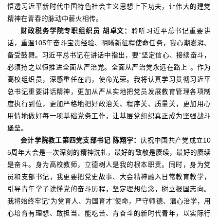
悟透习近平新时代中国特色社会主义思想上下功夫，让伟大的建党
精神在青春的脉动中薪火相传。
财政税务学院专职组织员 胡卓文：
聆听习近平总书记重要讲
话，重温105年奋斗宝贵经验、明晰新征程使命任务，我心潮澎湃、
备受鼓舞。习近平总书记在讲话中指出，要“坚定信心、接续奋斗，
必须持之以恒推进全面从严治党。全面从严治党永远在路上”。作为
高校组织员，深感重任在肩，使命光荣。我将认真学习贯彻习近平
总书记重要讲话精神，更加从严从实地把党员发展教育管理各项制
度执行到位，更加严格地把好政治关、程序关、质量关，更加用心
用情地做好每一项基础党务工作，让基层党组织真正成为坚强战斗
堡垒。
会计学院教工第四党支部书记 陈翔宇：
庆祝中国共产党成立10
5周年大会是一次深刻的精神洗礼，最好的致敬是赓续，最好的赓续
是奋斗。身为高校教师，立德树人是我的根本职责。同时，身为党
员和支部书记，我更要把党史故事、大会精神融入日常教育教学，
引导青年学子读懂党的奋斗历程，坚定理想信念，树立报国志向。
我将始终牢记“为党育人、为国育才”使命，严守师德、潜心治学，用
心培育有理想、敢担当、能吃苦、肯奋斗的新时代青年，以实际行