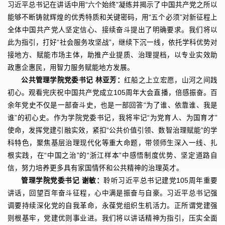
习近平总书记在讲话中用“六个始终”凝练并揭示了中国共产党之所以
能够不断铸就辉煌的优秀特质和关键密码，用“五个必须”对新征程上
全体中国共产党人坚定信心、接续奋斗提出了明确要求。我们将以
此为指引，打好“社会服务攻坚战”，继续下沉一线，依托学科优势对
接地方、赋能市场主体，助推产业提质、治理提档，以专业实效助
政惠企惠民，用智力服务赋能地方发展。
公共管理学院党委书记 林亚芳：
红船之上立宏愿，山河之间践
初心。观看完庆祝中国共产党成立105周年大会直播，倍感振奋。百
余年党史不仅是一部奋斗史，也是一部回答“为了谁、依靠谁、我是
谁”的初心史。作为学院党委书记，我将牢记“为党育人、为国育才”
使命，发挥党建引融实效，紧扣“公共价值引领、数智治理赋能”的学
科特色，聚焦基层治理现代化等重大命题，带领师生深入一线、扎
根实践，在“中国之治”的“浙江样本”中感悟制度优势、坚定道路自
信，努力培养更多具有家国情怀和公共精神的治理英才。
管理学院党委书记 谢敏：
聆听习近平总书记建党105周年重要
讲话，回望百年奋斗征程，心中满是振奋与自豪。习近平总书记强
调要持续深化党的自我革命，永葆党组织生机活力。正所谓党建强
则根基牢，党建优则事业进。我们将以讲话精神为指引，压实全面