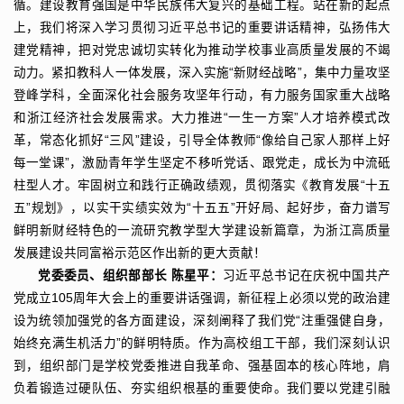
循。建设教育强国是中华民族伟大复兴的基础工程。站在新的起点
上，我们将深入学习贯彻习近平总书记的重要讲话精神，弘扬伟大
建党精神，把对党忠诚切实转化为推动学校事业高质量发展的不竭
动力。紧扣教科人一体发展，深入实施“新财经战略”，集中力量攻坚
登峰学科，全面深化社会服务攻坚年行动，有力服务国家重大战略
和浙江经济社会发展需求。大力推进“一生一方案”人才培养模式改
革，常态化抓好“三风”建设，引导全体教师“像给自己家人那样上好
每一堂课”，激励青年学生坚定不移听党话、跟党走，成长为中流砥
柱型人才。牢固树立和践行正确政绩观，贯彻落实《教育发展“十五
五”规划》，以实干实绩实效为“十五五”开好局、起好步，奋力谱写
鲜明新财经特色的一流研究教学型大学建设新篇章，为浙江高质量
发展建设共同富裕示范区作出新的更大贡献！
党委委员、组织部部长 陈星平：
习近平总书记在庆祝中国共产
党成立105周年大会上的重要讲话强调，新征程上必须以党的政治建
设为统领加强党的各方面建设，深刻阐释了我们党“注重强健自身，
始终充满生机活力”的鲜明特质。作为高校组工干部，我们深刻认识
到，组织部门是学校党委推进自我革命、强基固本的核心阵地，肩
负着锻造过硬队伍、夯实组织根基的重要使命。我们要以党建引融