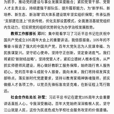
为抓手，推动党的建设与事业发展深度融合；紧扣党管干部、党管
人才主责主业，持续建强干部队伍、提升履职能力，为“新学科、新
培养、新生态、新治理”四大体系建设筑牢坚实组织保障；传承弘扬
“支部建在连上”优良传统，优化支部设置模式，全面激活基层党组织
内生动力，切实把党的组织优势转化为办学治校发展胜势。
教师工作部部长 邓川：
集中观看学习了习近平总书记在庆祝中
国共产党成立105周年大会上的重要讲话，我倍感振奋。105年的不
懈奋斗锻造了强大的中国共产党，百年大党矢志为人民谋幸福、为
民族谋复兴。坚守初心使命，坚持守正创新，坚定奋进底气。我们
将紧扣“新财经战略”，坚持党管人才，紧扣立德树人根本任务，从严
抓实师德师风建设，用心做好教职工服务保障，始终践行育人服务
初心。党的百年奋斗成就令人振奋，面向未来，我们将持续发挥支
部特点，落实新时代党建要求，坚持以教育家精神铸魂强师，抓实
做细人才各项工作，以党员先锋标准攻坚克难，在新征程上笃行致
远。
社会合作处处长 孙莹：
习近平总书记在建党105周年大会重要
讲话直抵人心，令我深受触动。百年大党始终深深植根人民，坚守
江山就是人民，这份为民底色成为学校社会服务攻坚的价值遵循。