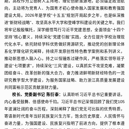
期，高校作为立德树人主阵地、理论创新策源地，必须锚定政治航
向，主动将为党育人、为国育才初心使命融入国家发展和教育强国
建设大局。2026年是学校“十五五”规划开局起步之年，也是纵深推
进“新财经战略”、攻坚高水平大学和登峰学科建设的关键之年。我们
将牢记殷殷嘱托，深学细悟笃行习近平党建思想，全面领会“十四个
坚持”核心要义，持续深化“党建引融”实践，全方位提升学校治理现
代化水平。依托财经学科优势做好溯源研究，推动党的创新理论体
系化学理化研究阐释，持续开发原创性特色教学案例和系列讲义，
推动新思想入脑入心。持之以恒锤炼过硬作风，严格落实领导班子
建设“七项要求”，持续深化“三风”建设，以真抓实干攻坚克难，凝聚
团结奋斗、改革创新的强大合力，奋力推进鲜明新财经特色的一流
研究教学型大学建设，为服务国家战略、助力浙江高质量发展建设
共同富裕示范区贡献浙财力量。
校长、党委副书记 陈衍泰：
认真聆听习近平总书记重要讲话，
内心备受鼓舞、倍感使命千钧。习近平总书记深情回顾了我们党105
年波澜壮阔的奋斗历程，深刻阐释了我们党无可比拟的优秀特质，
寄语新时代青年当好民族复兴生力军，饱含历史厚度、人民情怀与
奋进力量，为强国建设、民族复兴指明了前进方向，提供了根本遵