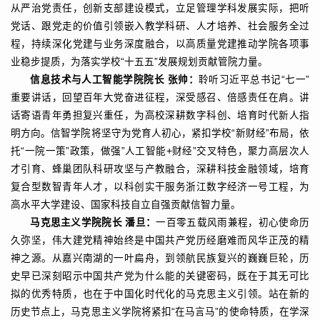
从严治党责任，创新支部建设模式，立足管理学科发展实际，把听
党话、跟党走的价值引领嵌入教学科研、人才培养、社会服务全过
程，持续深化党建与业务深度融合，以高质量党建推动学院各项事
业稳步提质，为落实学校“十五五”发展规划贡献管院力量。
信息技术与人工智能学院院长 张帅：
聆听习近平总书记“七一”
重要讲话，回望百年大党奋进征程，深受感召、倍感责任在肩。讲
话寄语青年勇担复兴重任，为高校深耕数字科创、培育时代新人指
明方向。信智学院将坚守为党育人初心，紧扣学校“新财经”布局，依
托“一院一策”政策，做强”人工智能+财经”交叉特色，聚力高层次人
才引育、蜂巢团队科研攻坚与产教融合，深耕科技金融领域，培育
复合型数智青年人才，以科创实干服务浙江数字经济一号工程，为
高水平大学建设、国家科技自立自强贡献信智力量。
马克思主义学院院长 潘旦：
一百零五载风雨兼程，初心使命历
久弥坚，伟大建党精神始终是中国共产党历经磨难而风华正茂的精
神之源。从嘉兴南湖的一叶扁舟，到领航民族复兴的巍巍巨轮，历
史早已深刻昭示中国共产党为什么能的关键密码，既在于其无可比
拟的优秀特质，也在于中国化时代化的马克思主义引领。站在新的
历史节点上，马克思主义学院将紧扣“在马言马”的使命特质，在学深