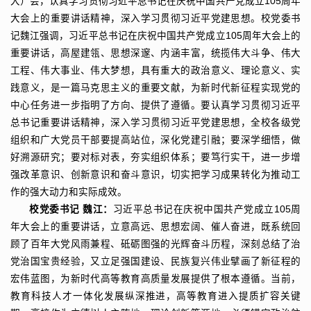
大）会，认真学习贯彻习近平总书记在庆祝中国共产党成立105周年
大会上的重要讲话精神，深入学习贯彻习近平党建思想。校党委书
记魏江强调，习近平总书记在庆祝中国共产党成立105周年大会上的
重要讲话，高屋建瓴、思想深邃、内涵丰富，统揽伟大斗争、伟大
工程、伟大事业、伟大梦想，具有重大的政治意义、理论意义、实
践意义，是一篇马克思主义的重要文献，为新时代新征程实现党的
中心任务进一步指明了方向、提供了遵循。要认真学习贯彻习近平
总书记重要讲话精神，深入学习贯彻习近平党建思想，全校各级党
组织和广大党员干部要提高站位，深化党建引融；要深学细悟，做
好溯源研究；要对标对表，夯实组织体系；要笃行实干，进一步增
强改革意识、创新意识和奋斗意识，切实把学习成果转化为推动工
作的强大动力和实际成效。
校党委书记 魏江：
习近平总书记在庆祝中国共产党成立105周
年大会上的重要讲话，立意高远、思想宏阔、催人奋进，既系统回
顾了百年大党风雨兼程、砥砺图强的光辉奋斗历程，深刻总结了治
党治国宝贵经验，又立足强国建设、民族复兴伟业擘画了新征程的
宏伟蓝图，为新时代高等教育高质量发展提供了根本遵循。当前，
教育科技人才一体化发展纵深推进，高等教育进入提质扩容关键