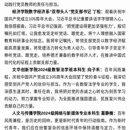
动践行党员教师的责任与担当。
经济学院数字经济系“双带头人”党支部书记 丁松：
观看庆祝中
国共产党成立105周年大会，习近平总书记重要讲话字字铿锵入心，
我倍感振奋。习近平总书记强调，“把党建设得更加坚强有力”，殷切
嘱托如灯塔，让我愈发坚定听党话、跟党走，将个人理想融入国家
教育科研事业的信念。我将牢记嘱托，带领支部党员以数字经济赋
能高质量发展，将党建活力转化为育人动力，引导青年学子坚定不
移听党话、跟党走，培养德才兼备的数字经济人才，在推进中国式
现代化的征程上贡献支部力量。
文华创新学院2024级数智法学班本科生 向子禾：
百年风雨兼
程，庆祝中国共产党成立105周年大会回望了党的奋斗征程，我深切
感受到共产党人的信仰与担当。作为一名数智法学专业的学生，我
深感生逢其时、重任在肩，我将把对党的赤诚之心转化为刻苦学习
的动力，努力掌握专业知识，为全面推进强国建设、民族复兴伟业
贡献自己的力量。
人文与传播学院2024级网络与新媒体专业本科生 葛静楠：
百年
风雨兼程，是历史的回响，更是新时代青年的行动指南。作为新时
代青年，我们应在纷繁复杂的信息环境中保持清醒与定力，不怕