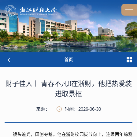
首页
财子佳人丨 青春不凡‼️在浙财，他把热爱装
进取景框
来源：
时间：2026-06-30
镜头追光，国创夺魁。他在浙财校园拔节向上，连续两年综测