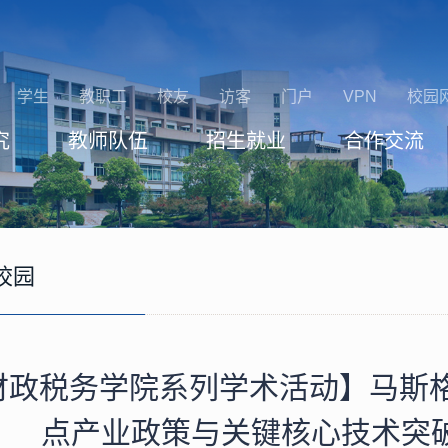
学生
教职工
校友
访客
门户
VPN
校园
究
教师队伍
招生就业
合作交流
校园
财政税务学院系列学术活动】马斯格
点产业政策与关键核心技术突