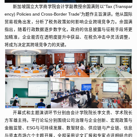
新加坡国立大学商学院会计学副教授佘国满则以“Tax (Transpar
ency) Policies and Cross-Border Trade”为题作主旨演讲。他从国际
贸易视角出发，分析了税务政策如何影响企业跨境竞争力。佘国满
指出，随着行政数据逐步数字化，政府的信息披露与征税手段将更
加精准，企业能否在透明度提升中获益、在税负冲击中灵活调整，
将成为决定其跨境竞争力的关键。
开幕式和主题演讲环节分别由会计学院院长李文贵、学术院长
方军雄主持。平行论坛分别围绕公司治理与企业创新、宏观政策与
金融监管、ESG与可持续发展、数智财会、供应链与产业链、信息
与资本市场六个主题开展，全程采用论文汇报和专家点评相结合的